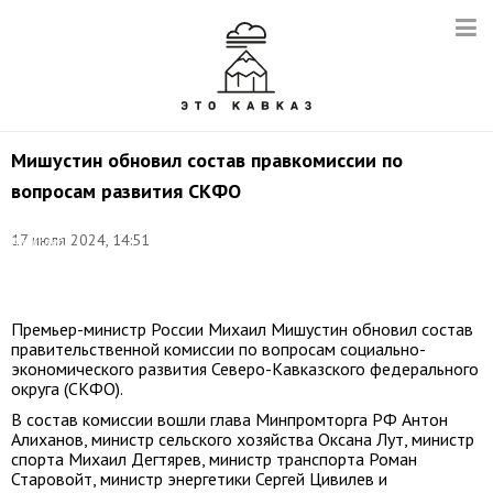
Мишустин обновил состав правкомиссии по
вопросам развития СКФО
Фото:
17 июля 2024, 14:51
Александр
Астафьев/POOL/
ТАСС
Премьер-министр России Михаил Мишустин обновил состав
правительственной комиссии по вопросам социально-
экономического развития Северо-Кавказского федерального
округа (СКФО).
В состав комиссии вошли глава Минпромторга РФ Антон
Алиханов, министр сельского хозяйства Оксана Лут, министр
спорта Михаил Дегтярев, министр транспорта Роман
Старовойт, министр энергетики Сергей Цивилев и