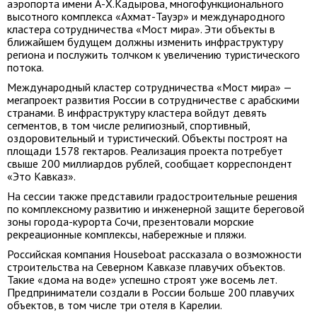
аэропорта имени А-Х.Кадырова, многофункционального
высотного комплекса «Ахмат-Тауэр» и международного
кластера сотрудничества «Мост мира». Эти объекты в
ближайшем будущем должны изменить инфраструктуру
региона и послужить толчком к увеличению туристического
потока.
Международный кластер сотрудничества «Мост мира» —
мегапроект развития России в сотрудничестве с арабскими
странами. В инфраструктуру кластера войдут девять
сегментов, в том числе религиозный, спортивный,
оздоровительный и туристический. Объекты построят на
площади 1578 гектаров. Реализация проекта потребует
свыше 200 миллиардов рублей, сообщает корреспондент
«Это Кавказ».
На сессии также представили градостроительные решения
по комплексному развитию и инженерной защите береговой
зоны города-курорта Сочи, презентовали морские
рекреационные комплексы, набережные и пляжи.
Российская компания Houseboat рассказала о возможности
строительства на Северном Кавказе плавучих объектов.
Такие «дома на воде» успешно строят уже восемь лет.
Предприниматели создали в России больше 200 плавучих
объектов, в том числе три отеля в Карелии.