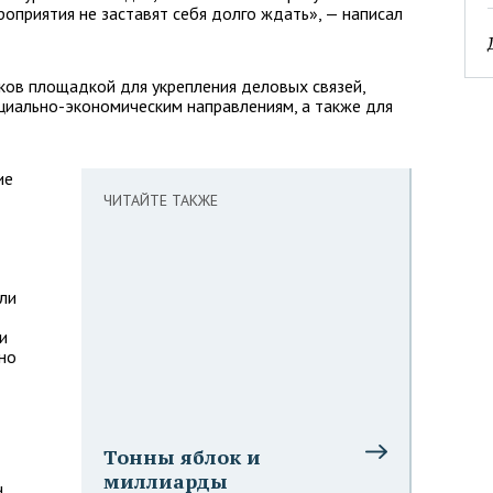
приятия не заставят себя долго ждать», — написал
иков площадкой для укрепления деловых связей,
циально-экономическим направлениям, а также для
ие
ЧИТАЙТЕ ТАКЖЕ
ли
и
ьно
Тонны яблок и
миллиарды
ч