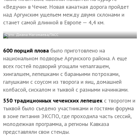
«Ведучи» в Чечне. Новая канатная дорога пройдет
над Аргунским ущельем между двумя склонами и
станет самой длинной в Европе — 4,4 км.
Фото: Диана Магомаева/ТАСС
600 порций плова
было приготовлено на
национальном подворье Аргунского района. А еще
всех гостей подворий угощали чепалгашем,
хингалшем, лепешками с бараньими потрохами,
галушками с соусом из творога и яиц, домашней
колбасой, сискалом и тыквой с разными начинками.
550 традиционных чеченских лепешек
с творогом и
тыквой было съедено участниками и гостями форума
в зоне питания ЭКСПО, где проходила часть сессий,
молодежная программа, а регионы Кавказа
представляли свои стенды.