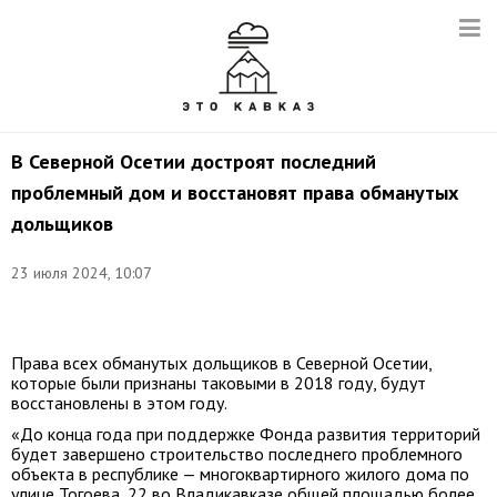
В Северной Осетии достроят последний
проблемный дом и восстановят права обманутых
дольщиков
23 июля 2024, 10:07
Фото:
t.me/GeorgiyAtarov
Права всех обманутых дольщиков в Северной Осетии,
которые были признаны таковыми в 2018 году, будут
восстановлены в этом году.
«До конца года при поддержке Фонда развития территорий
будет завершено строительство последнего проблемного
объекта в республике — многоквартирного жилого дома по
улице Тогоева, 22 во Владикавказе общей площадью более