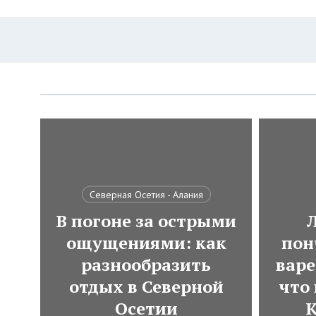
Северная Осетия - Алания
В погоне за острыми
ощущениями: как
пон
разнообразить
варе
отдых в Северной
что
Осетии
К