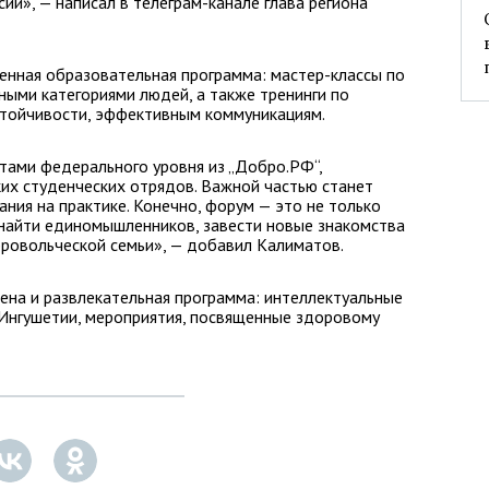
ии», — написал в телеграм-канале глава региона
енная образовательная программа: мастер-классы по
ными категориями людей, а также тренинги по
стойчивости, эффективным коммуникациям.
ртами федерального уровня из „Добро.РФ“,
их студенческих отрядов. Важной частью станет
ния на практике. Конечно, форум — это не только
т найти единомышленников, завести новые знакомства
бровольческой семьи», — добавил Калиматов.
ена и развлекательная программа: интеллектуальные
 Ингушетии, мероприятия, посвященные здоровому