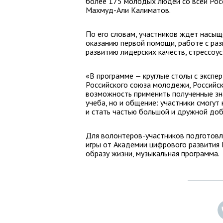
более 175 молодых людей со всей Росс
Махмуд-Али Калиматов.
По его словам, участников ждет насыщ
оказанию первой помощи, работе с раз
развитию лидерских качеств, стрессоу
«В программе — круглые столы с экспе
Российского союза молодежи, Российск
возможность применить полученные зна
учеба, но и общение: участники смогу
и стать частью большой и дружной до
Для волонтеров-участников подготовл
игры от Академии цифрового развития
образу жизни, музыкальная программа.