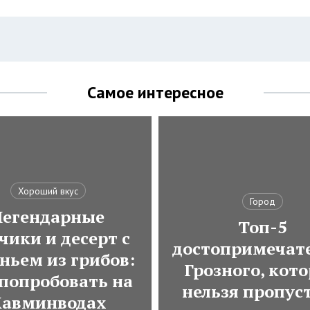
Самое интересное
Хороший вкус
Город
Легендарные
Топ-5
чики и десерт с
достопримечат
ньем из грибов:
Грозного, кот
 попробовать на
нельзя пропус
авминводах