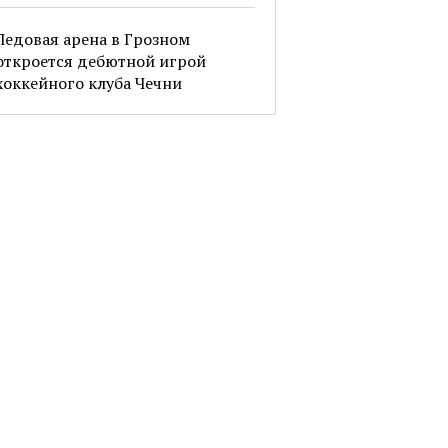
Ледовая арена в Грозном
откроется дебютной игрой
хоккейного клуба Чечни