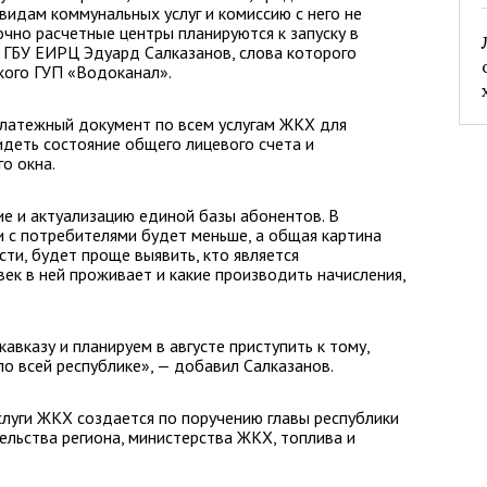
 видам коммунальных услуг и комиссию с него не
очно расчетные центры планируются к запуску в
р ГБУ ЕИРЦ Эдуард Салказанов, слова которого
кого ГУП «Водоканал».
латежный документ по всем услугам ЖКХ для
деть состояние общего лицевого счета и
о окна.
ие и актуализацию единой базы абонентов. В
 с потребителями будет меньше, а общая картина
сти, будет проще выявить, кто является
век в ней проживает и какие производить начисления,
вказу и планируем в августе приступить к тому,
о всей республике», — добавил Салказанов.
луги ЖКХ создается по поручению главы республики
ельства региона, министерства ЖКХ, топлива и