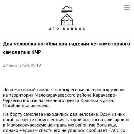
Два человека погибли при падении легкомоторного
самолета в КЧР
Фото
(архив):
29 июля 2024, 09:19
Транспортная
прокуратура/
ТАСС
Легкомоторный самолет в воскресенье потерпел крушение
на территории Малокарачаевского района Карачаево-
Черкесии вблизи населенного пункта Красный Курган.
Погибли два человека.
На борту самолета находились два человека. Один из них
погиб на месте происшествия, второй был госпитализирован
в Малокарачаевскую центральную районную больницу,
однако медикам спасти его не удалось, сообщает ТАСС со