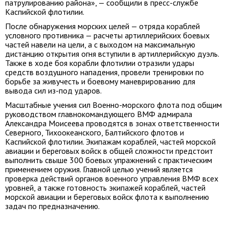
патрулированию района», — сообщили в пресс-службе
Каспийской флотилии.
После обнаружения морских целей — отряда кораблей
условного противника — расчеты артиллерийских боевых
частей навели на цели, а с выходом на максимальную
дистанцию открытия огня вступили в артиллерийскую дуэль.
Также в ходе боя корабли флотилии отразили удары
средств воздушного нападения, провели тренировки по
борьбе за живучесть и боевому маневрированию для
вывода сил из-под ударов.
Масштабные учения сил Военно-морского флота под общим
руководством главнокомандующего ВМФ адмирала
Александра Моисеева проводятся в зонах ответственности
Северного, Тихоокеанского, Балтийского флотов и
Каспийской флотилии. Экипажам кораблей, частей морской
авиации и береговых войск в общей сложности предстоит
выполнить свыше 300 боевых упражнений с практическим
применением оружия. Главной целью учений является
проверка действий органов военного управления ВМФ всех
уровней, а также готовность экипажей кораблей, частей
морской авиации и береговых войск флота к выполнению
задач по предназначению.