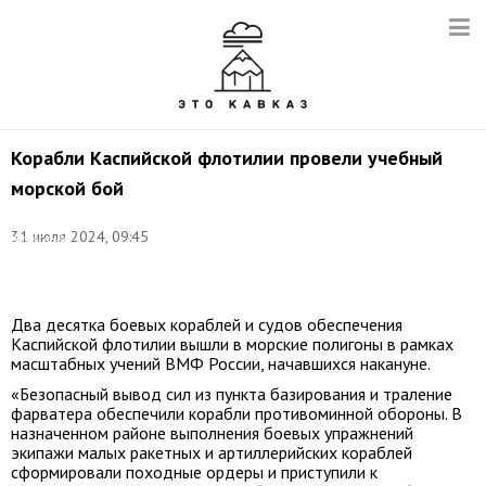
Корабли Каспийской флотилии провели учебный
морской бой
Фото
(архив):
31 июля 2024, 09:45
Александр
Липур/
ТАСС
Два десятка боевых кораблей и судов обеспечения
Каспийской флотилии вышли в морские полигоны в рамках
масштабных учений ВМФ России, начавшихся накануне.
«Безопасный вывод сил из пункта базирования и траление
фарватера обеспечили корабли противоминной обороны. В
назначенном районе выполнения боевых упражнений
экипажи малых ракетных и артиллерийских кораблей
сформировали походные ордеры и приступили к