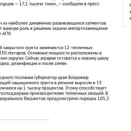
огурцов — 17,1 тысячи тонн», — сообщили в пресс-
ин из наиболее динамично развивающихся сегментов
ет важную роль в решении задачи импортозамещения
е АПК.
 закрытого грунта занимаются 12 тепличных
330 гектаров. Основные мощности расположены в
м округах. Сейчас аграрии готовятся к новому циклу
рка, дезинфекция и посев семян.
одного послания губернатор края Владимир
щей защищенного грунта в регионе выросли в 13
личился на 1 тысячу процентов. Этому способствует
господдержки производителям тепличных овощей. В
федерального бюджетов предусмотрено порядка 105,2