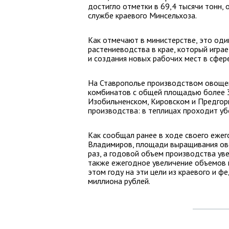
достигло отметки в 69,4 тысячи тонн, 
службе краевого Минсельхоза.
Как отмечают в министерстве, это од
растениеводства в крае, который игра
и создания новых рабочих мест в сфер
На Ставрополье производством овощей
комбинатов с общей площадью более 
Изобильненском, Кировском и Предгорно
производства: в теплицах проходит убо
Как сообщал ранее в ходе своего ежег
Владимиров, площади выращивания ово
раз, а годовой объем производства уве
также ежегодное увеличение объемов 
этом году на эти цели из краевого и 
миллиона рублей.