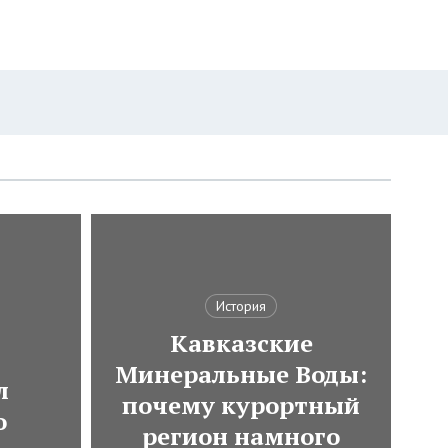
История
Кавказские
Минеральные Воды:
л
почему курортный
о
регион намного