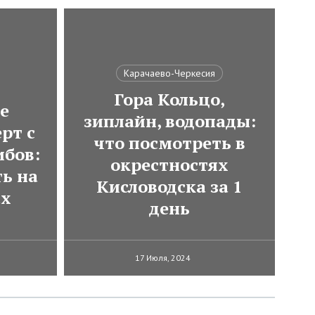
Карачаево-Черкесия
Гора Кольцо,
е
зиплайн, водопады:
рт с
что посмотреть в
ибов:
окрестностях
ь на
Кисловодска за 1
ах
день
17 Июля, 2024