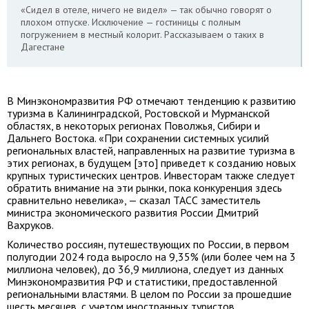
«Сидел в отеле, ничего не видел» — так обычно говорят о
плохом отпуске. Исключение — гостиницы с полным
погружением в местный колорит. Рассказываем о таких в
Дагестане
В Минэкономразвития РФ отмечают тенденцию к развитию
туризма в Калининградской, Ростовской и Мурманской
областях, в некоторых регионах Поволжья, Сибири и
Дальнего Востока. «При сохранении системных усилий
региональных властей, направленных на развитие туризма в
этих регионах, в будущем [это] приведет к созданию новых
крупных туристических центров. Инвесторам также следует
обратить внимание на эти рынки, пока конкуренция здесь
сравнительно невелика», — сказал ТАСС заместитель
министра экономического развития России Дмитрий
Вахруков.
Количество россиян, путешествующих по России, в первом
полугодии 2024 года выросло на 9,35% (или более чем на 3
миллиона человек), до 36,9 миллиона, следует из данных
Минэкономразвития РФ и статистики, предоставленной
региональными властями. В целом по России за прошедшие
шесть месяцев, с учетом иностранных туристов,