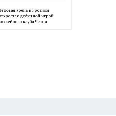
Ледовая арена в Грозном
откроется дебютной игрой
хоккейного клуба Чечни