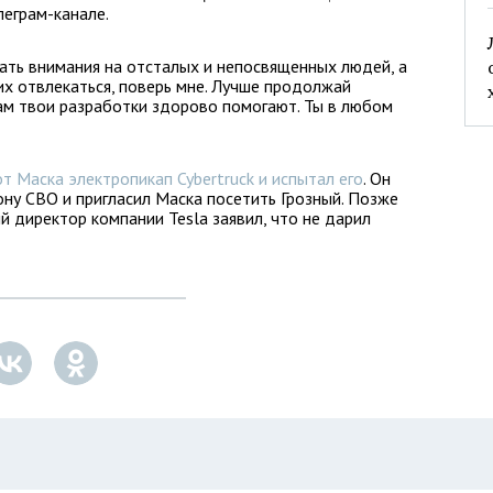
леграм-канале.
ать внимания на отсталых и непосвященных людей, а
х отвлекаться, поверь мне. Лучше продолжай
ам твои разработки здорово помогают. Ты в любом
т Маска электропикап Cybertruck и испытал его
. Он
ну СВО и пригласил Маска посетить Грозный. Позже
й директор компании Tesla заявил, что не дарил