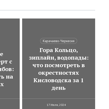
Карачаево-Черкесия
Гора Кольцо,
е
зиплайн, водопады:
рт с
что посмотреть в
ибов:
окрестностях
ь на
Кисловодска за 1
ах
день
17 Июля, 2024