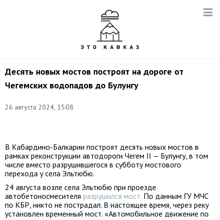
Десять новых мостов построят на дороге от
Чегемских водопадов до Булунгу
26 августа 2024, 15:08
Фото:
t.me/Kokov_Kazbek
В Кабардино-Балкарии построят десять новых мостов в
рамках реконструкции автодороги Чегем II — Булунгу, в том
числе вместо разрушившегося в субботу мостового
перехода у села Эльтюбю.
24 августа возле села Эльтюбю при проезде
автобетоносмесителя
разрушился мост.
По данным ГУ МЧС
по КБР, никто не пострадал. В настоящее время, через реку
установлен временный мост. «Автомобильное движение по