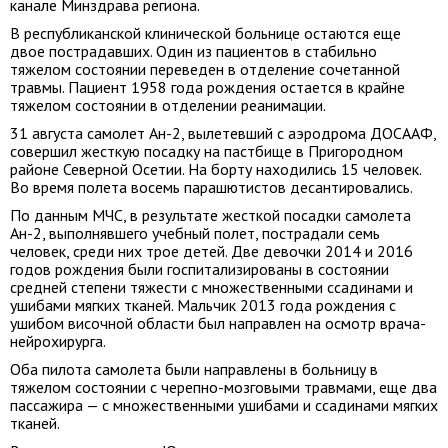
канале Минздрава региона.
В республиканской клинической больнице остаются еще
двое пострадавших. Один из пациентов в стабильно
тяжелом состоянии переведен в отделение сочетанной
травмы. Пациент 1958 года рождения остается в крайне
тяжелом состоянии в отделении реанимации.
31 августа самолет Ан-2, вылетевший с аэродрома ДОСААФ,
совершил жесткую посадку на пастбище в Пригородном
районе Северной Осетии. На борту находились 15 человек.
Во время полета восемь парашютистов десантировались.
По данным МЧС, в результате жесткой посадки самолета
Ан-2, выполнявшего учебный полет, пострадали семь
человек, среди них трое детей. Две девочки 2014 и 2016
годов рождения были госпитализированы в состоянии
средней степени тяжести с множественными ссадинами и
ушибами мягких тканей. Мальчик 2013 года рождения с
ушибом височной области был направлен на осмотр врача-
нейрохирурга.
Оба пилота самолета были направлены в больницу в
тяжелом состоянии с черепно-мозговыми травмами, еще два
пассажира — с множественными ушибами и ссадинами мягких
тканей.