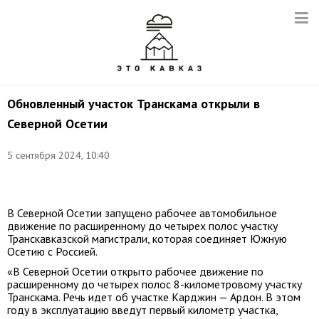
Обновленный участок Транскама открыли в
Северной Осетии
5 сентября 2024, 10:40
Фото:
kvz.rosavtodor.gov.ru
В Северной Осетии запущено рабочее автомобильное
движение по расширенному до четырех полос участку
Транскавказской магистрали, которая соединяет Южную
Осетию с Россией.
«В Северной Осетии открыто рабочее движение по
расширенному до четырех полос 8-километровому участку
Транскама. Речь идет об участке Карджин — Ардон. В этом
году в эксплуатацию введут первый километр участка,