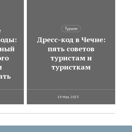
е
Туризм
оды:
Дресс-код в Чечне:
тный
пять советов
ого
туристам и
м
туристкам
ать
19 Мая, 2023