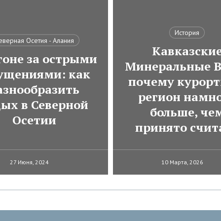
История
еверная Осетия - Алания
Кавказски
гоне за острыми
Минеральные В
ущениями: как
почему курор
азнообразить
регион намн
дых в Северной
больше, че
Осетии
принято счит
27 Июня, 2024
10 Марта, 2026