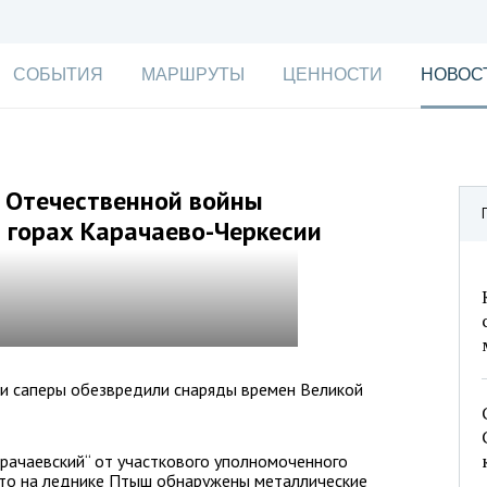
СОБЫТИЯ
МАРШРУТЫ
ЦЕННОСТИ
НОВОС
 Отечественной войны
 горах Карачаево-Черкесии
и саперы обезвредили снаряды времен Великой
ачаевский“ от участкового уполномоченного
что на леднике Птыш обнаружены металлические