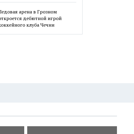
Ледовая арена в Грозном
откроется дебютной игрой
хоккейного клуба Чечни