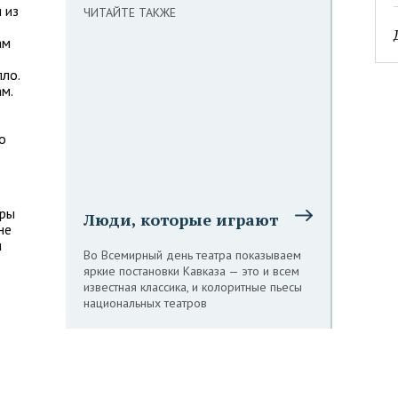
 из
ЧИТАЙТЕ ТАКЖЕ
ам
пло.
м.
о
еры
Люди, которые играют
не
и
Во Всемирный день театра показываем
яркие постановки Кавказа — это и всем
известная классика, и колоритные пьесы
национальных театров