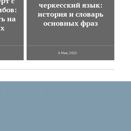
рт с
черкесский язык:
ибов:
история и словарь
ь на
основных фраз
ах
6 Мая, 2025