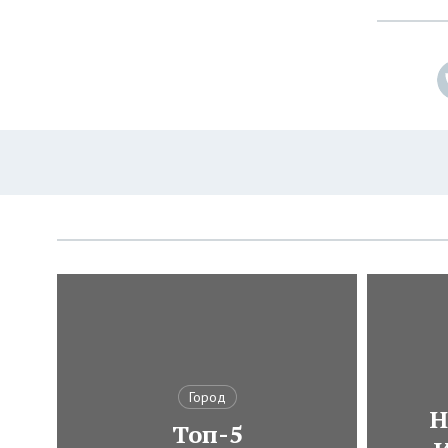
Город
Н
Топ-5