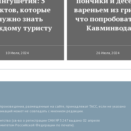
нгушетия: 5
пончики и десе
ктов, которые
вареньем из гр
нужно знать
что попробоват
ждому туристу
Кавминвод
10 Июля, 2024
26 Июля, 2024
 произведения, размещенные на сайте, принадлежат ТАСС, если не указано
ликаций может не совпадать с мнением редакции.
тство (св-во о регистрации СМИ № 3 247 выдано 02 апреля
комитетом Российской Федерации по печати).