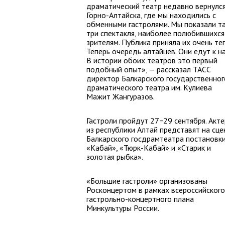
драматический театр недавно вернулся
Горно-Алтайска, где мы находились с
обменными гастролями. Мы показали т
три спектакля, наиболее полюбившихся
зрителям. Публика приняла их очень те
Теперь очередь алтайцев. Они едут к на
В истории обоих театров это первый
подобный опыт», — рассказал ТАСС
директор Балкарского государственног
драматического театра им. Кулиева
Мажит Жангуразов.
Гастроли пройдут 27−29 сентября. Акт
из республики Алтай представят на сце
Балкарского госдрамтеатра постановк
«Кабай», «Тюрк-Кабай» и «Старик и
золотая рыбка».
«Большие гастроли» организованы
Росконцертом в рамках всероссийского
гастрольно-концертного плана
Минкультуры России.