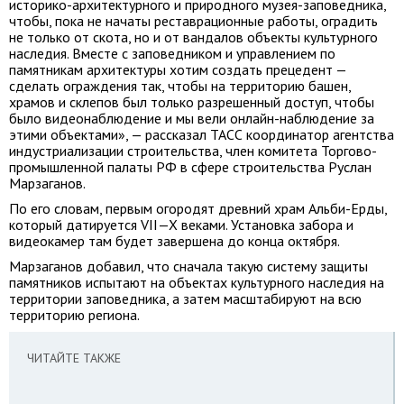
историко-архитектурного и природного музея-заповедника,
чтобы, пока не начаты реставрационные работы, оградить
не только от скота, но и от вандалов объекты культурного
наследия. Вместе с заповедником и управлением по
памятникам архитектуры хотим создать прецедент —
сделать ограждения так, чтобы на территорию башен,
храмов и склепов был только разрешенный доступ, чтобы
было видеонаблюдение и мы вели онлайн-наблюдение за
этими объектами», — рассказал ТАСС координатор агентства
индустриализации строительства, член комитета Торгово-
промышленной палаты РФ в сфере строительства Руслан
Марзаганов.
По его словам, первым огородят древний храм Альби-Ерды,
который датируется
VII—X в
еками. Установка забора и
видеокамер там будет завершена до конца октября.
Марзаганов добавил, что сначала такую систему защиты
памятников испытают на объектах культурного наследия на
территории заповедника, а затем масштабируют на всю
территорию региона.
ЧИТАЙТЕ ТАКЖЕ