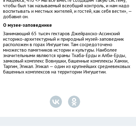
я надеюсь, что <> мы все вместе создадим такую систему,
чтобы был так называемый всеобщий контроль, и нам надо
воспитывать и местных жителей, и гостей, как себя вести», —
добавил он.
О музее-заповеднике
Занимающий 65 тысяч гектаров Джейрахско-Ассинский
историко-архитектурный и природный музей-заповедник
расположен в горах Ингушетии. Там сосредоточено
множество памятников истории и культуры. Наиболее
значительными являются храмы Тхаба-Ерды и Алби-Ерды,
замковый комплекс Вовнушки, башенные комплексы Хамхи,
Таргим, Эгикал. Эгикал — один из крупнейших средневековых
башенных комплексов на территории Ингушетии.