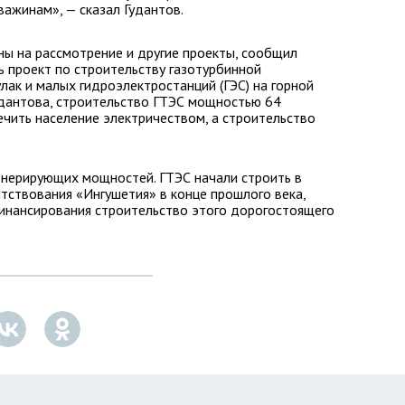
ажинам», — сказал Гудантов.
ы на рассмотрение и другие проекты, сообщил
 проект по строительству газотурбинной
лак и малых гидроэлектростанций (ГЭС) на горной
Гудантова, строительство ГТЭС мощностью 64
чить население электричеством, а строительство
енерирующих мощностей. ГТЭС начали строить в
тствования «Ингушетия» в конце прошлого века,
финансирования строительство этого дорогостоящего