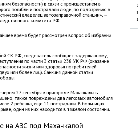
ниям безопасности) в связи с происшествием в
орого погибли и пострадали люди, по подозрению в
ктический владелец автозаправочной станции», —
Следственного комитета РФ.
йшее время будет рассмотрен вопрос об избрании
бой СК РФ, следователь сообщает задержанному,
еступления по части 3 статьи 238 УК РФ (оказание
опасности жизни или здоровья потребителей,
вух или более лиц). Санкция данной статьи
вободы.
ечером 27 сентября в пригороде Махачкалы в
рушено, также повреждены два легковых автомобиля
числе 2 ребенка, еще 11 пострадали. В больницах
рыве, один из них находится в тяжелом состоянии.
ве на АЗС под Махачкалой