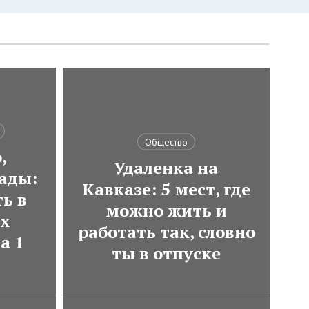
Общество
,
Удаленка на
ады:
Кавказе: 5 мест, где
ь в
можно жить и
ях
работать так, словно
а 1
ты в отпуске