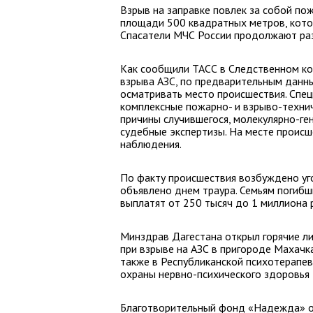
Взрыв на заправке повлек за собой по
площади 500 квадратных метров, кото
Спасатели МЧС России продолжают раз
Как сообщили ТАСС в Следственном ко
взрыва АЗС, по предварительным данн
осматривать место происшествия. Спец
комплексные пожарно- и взрыво-техни
причины случившегося, молекулярно-ге
судебные экспертизы. На месте происш
наблюдения.
По факту происшествия возбуждено уго
объявлено днем траура. Семьям погибш
выплатят от 250 тысяч до 1 миллиона 
Минздрав Дагестана открыл горячие л
при взрыве на АЗС в пригороде Махач
также в Республиканской психотерапев
охраны нервно-психического здоровья 
Благотворительный фонд «Надежда» о