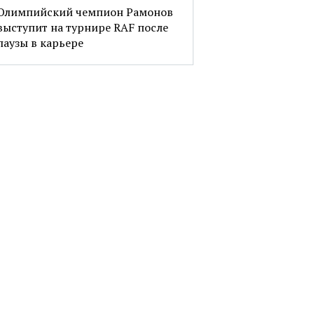
Олимпийский чемпион Рамонов
выступит на турнире RAF после
паузы в карьере