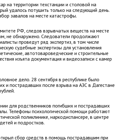
жар на территории техстанции и столовой на
рый удалось потушить только на следующий день.
бор завалов на месте катастрофы.
митете РФ, следов взрывчатых веществ на месте
ым, не обнаружено. Следователи продолжают
иалисты проведут ряд экспертиз, в том числе
ческую судебные экспертизы для установления
нетические, автотовароведческие и строительные
ествия изъята документация и видеозаписи с камер
ловное дело. 28 сентября в республике было
их и пострадавших после взрыва на АЗС в Дагестане
рублей.
инии для родственников погибших и пострадавших
калы. Телефоны психологической помощи работают
тической поликлинике, наркодиспансере, в центре
детей и подростков.
ткрыл сбор средств в помощь пострадавшим при