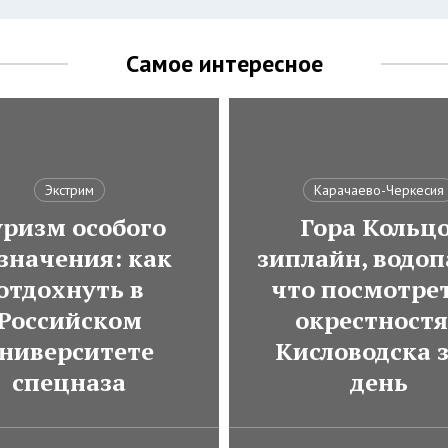
Самое интересное
Экстрим
Карачаево-Черкесия
ризм особого
Гора Кольцо
значения: как
зиплайн, водоп
отдохнуть в
что посмотрет
Российском
окрестност
ниверситете
Кисловодска з
спецназа
день