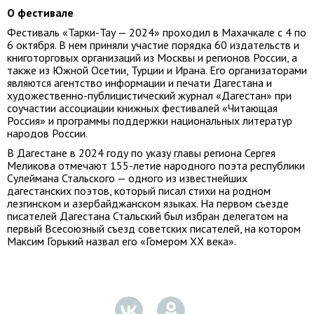
О фестивале
Фестиваль «Тарки-Тау — 2024» проходил в Махачкале с 4 по
6 октября. В нем приняли участие порядка 60 издательств и
книготорговых организаций из Москвы и регионов России, а
также из Южной Осетии, Турции и Ирана. Его организаторами
являются агентство информации и печати Дагестана и
художественно-публицистический журнал «Дагестан» при
соучастии ассоциации книжных фестивалей «Читающая
Россия» и программы поддержки национальных литератур
народов России.
В Дагестане в 2024 году по указу главы региона Сергея
Меликова отмечают 155-летие народного поэта республики
Сулеймана Стальского — одного из известнейших
дагестанских поэтов, который писал стихи на родном
лезгинском и азербайджанском языках. На первом съезде
писателей Дагестана Стальский был избран делегатом на
первый Всесоюзный съезд советских писателей, на котором
Максим Горький назвал его «Гомером XX века».