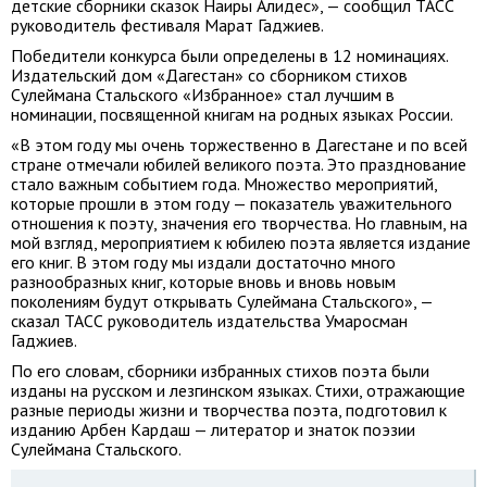
детские сборники сказок Наиры Алидес», — сообщил ТАСС
руководитель фестиваля Марат Гаджиев.
Победители конкурса были определены в 12 номинациях.
Издательский дом «Дагестан» со сборником стихов
Сулеймана Стальского «Избранное» стал лучшим в
номинации, посвященной книгам на родных языках России.
«В этом году мы очень торжественно в Дагестане и по всей
стране отмечали юбилей великого поэта. Это празднование
стало важным событием года. Множество мероприятий,
которые прошли в этом году — показатель уважительного
отношения к поэту, значения его творчества. Но главным, на
мой взгляд, мероприятием к юбилею поэта является издание
его книг. В этом году мы издали достаточно много
разнообразных книг, которые вновь и вновь новым
поколениям будут открывать Сулеймана Стальского», —
сказал ТАСС руководитель издательства Умаросман
Гаджиев.
По его словам, сборники избранных стихов поэта были
изданы на русском и лезгинском языках. Стихи, отражающие
разные периоды жизни и творчества поэта, подготовил к
изданию Арбен Кардаш — литератор и знаток поэзии
Сулеймана Стальского.