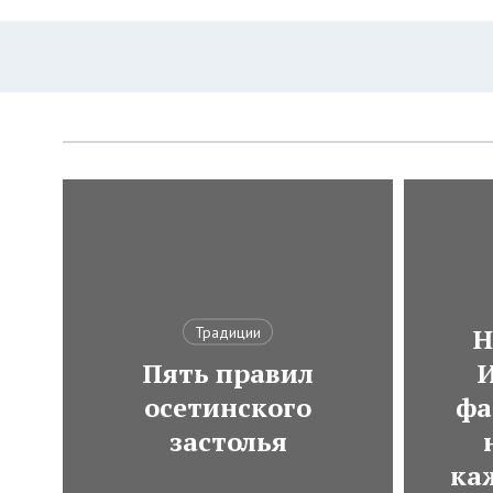
Н
Традиции
Пять правил
И
осетинского
фа
застолья
ка