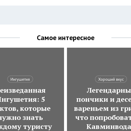
Самое интересное
Ингушетия
Хороший вкус
еизведанная
Легендарны
нгушетия: 5
пончики и десе
ктов, которые
вареньем из гр
нужно знать
что попробоват
ждому туристу
Кавминвод