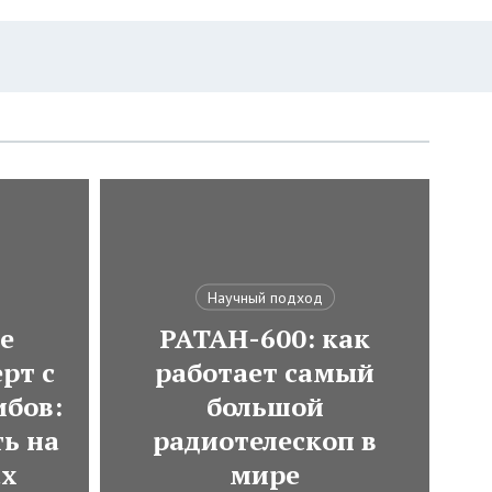
Научный подход
е
РАТАН-600: как
рт с
работает самый
ибов:
большой
ь на
радиотелескоп в
ах
мире