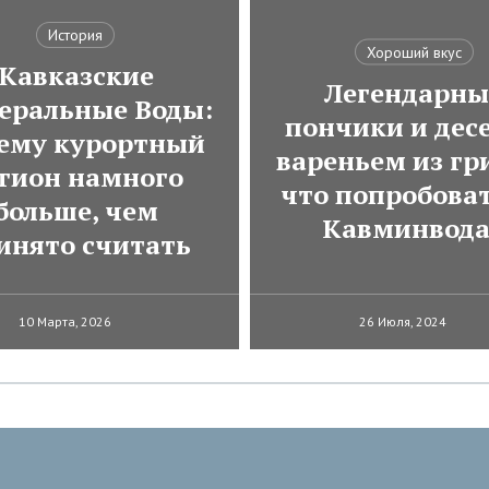
История
Хороший вкус
Кавказские
Легендарны
еральные Воды:
пончики и десе
ему курортный
вареньем из гр
гион намного
что попробоват
больше, чем
Кавминвод
инято считать
10 Марта, 2026
26 Июля, 2024