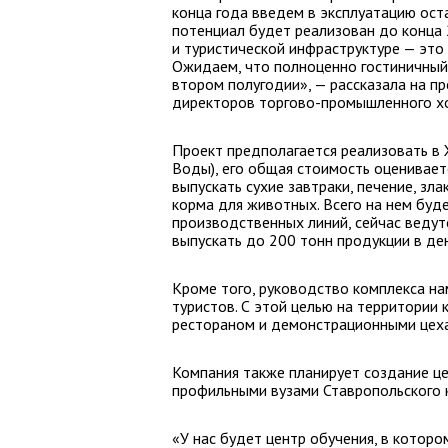
конца года введем в эксплуатацию ост
потенциал будет реализован до конца 
и туристической инфраструктуре — это
Ожидаем, что полноценно гостиничный 
втором полугодии», — рассказала на п
директоров торгово-промышленного хо
Проект предполагается реализовать в
Воды), его общая стоимость оценивает
выпускать сухие завтраки, печение, зл
корма для животных. Всего на нем бу
производственных линий, сейчас ведут
выпускать до 200 тонн продукции в ден
Кроме того, руководство комплекса н
туристов. С этой целью на территории 
рестораном и демонстрационными цех
Компания также планирует создание ц
профильными вузами Ставропольского к
«У нас будет центр обучения, в которо