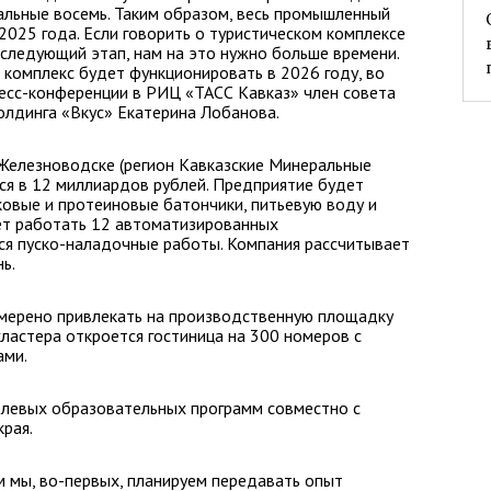
альные восемь. Таким образом, весь промышленный
2025 года. Если говорить о туристическом комплексе
 следующий этап, нам на это нужно больше времени.
комплекс будет функционировать в 2026 году, во
ресс-конференции в РИЦ «ТАСС Кавказ» член совета
лдинга «Вкус» Екатерина Лобанова.
 Железноводске (регион Кавказские Минеральные
ся в 12 миллиардов рублей. Предприятие будет
аковые и протеиновые батончики, питьевую воду и
дет работать 12 автоматизированных
ся пуско-наладочные работы. Компания рассчитывает
ь.
амерено привлекать на производственную площадку
кластера откроется гостиница на 300 номеров с
ами.
елевых образовательных программ совместно с
рая.
м мы, во-первых, планируем передавать опыт