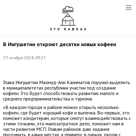
В Ингушетии откроют десятки новых кофеен
Фото:
20 ноября 2024, 09:27
Евгений
Шивцов/
ТАСС
Глава Ингушетии Махмуд-Али Калиматов поручил выделить
в муниципалитетах республики участки под создание
кофеен. Это будет способствовать развитию малого и
среднего предпринимательства и туризма.
«В каждом городе и районе можно открыть несколько
кофеен, где будет хороший кофе и выпечка. Во-первых, это
поможет кондитерам, которые смогут взаимодействовать с
этими точками, это малозатратное дело, поможет нам в
части развития МСП. Главам районов даю задание
продумать, в каких местах, к примеру, в парках, рядом с