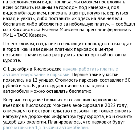
на экологическом виде топлива, мы сможем предложить
всем оставить машины за городом под камерами, под
видеонаблюдением, приехать в центр, погулять, вернуться
назад и уехать, либо поставить их здесь на две недели
бесплатно либо абсолютно за небольшую плату», — сообщил
мэр Кисловодска Евгений Моисеев на пресс-конференции в
РИЦ «ТАСС Кавказ».
По его словам, создание отсекающих площадок на въездах
в город, как и введение платных парковок в центре,
позволит значительно разгрузить транспортный поток на
курорте.
С 1 декабря в Кисловодске
начали работать платные
автоматизированные парковки
. Первые такие участки
появились на 12 улицах. Стоимость парковки составляет 50
рублей в час. В дни государственных праздников
автомобили можно оставлять бесплатно.
Впервые создание больших отсекающих парковок на
въездах в Кисловодск Моисеев анонсировал в 2022 году,
отмечая, что их строительство позволит не только снизить
нагрузку на дорожную инфраструктуру курорта, но и снизить
ущерб для экологии. Планировалось, что парковки будут
рассчитаны на 1,5 тысячи автомобилей
.