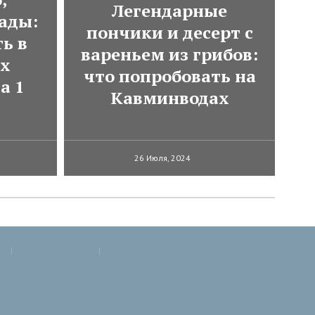
Легендарные
ады:
пончики и десерт с
ь в
вареньем из грибов:
ях
что попробовать на
а 1
Кавминводах
26 Июля, 2024