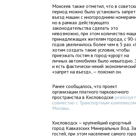
Моисеев также отметил, что в советск
период можно было установить запрет
въезд машин с иногородними номерами
но в рамках действующего
законодательства сделать это
невозможно, при этом количество маш
принадлежащих жителям города, с 90-
годов увеличилось более чем в 5 раз. 
хотим создать такие условия, чтобы
приезжать гостям в город-курорт на
личных автомобилях было невыгодно. 
и есть фактически некий экономически
«запрет на въезд», — пояснил он.
Ранее сообщалось, что проект
организации платного парковочного
пространства в Кисловодске
реализует
совместно с Транспортным комплексом
Москвы
.
Кисловодск — крупнейший курортный
город Кавказских Минеральных Вод. За
гостей, при этом население самого гор