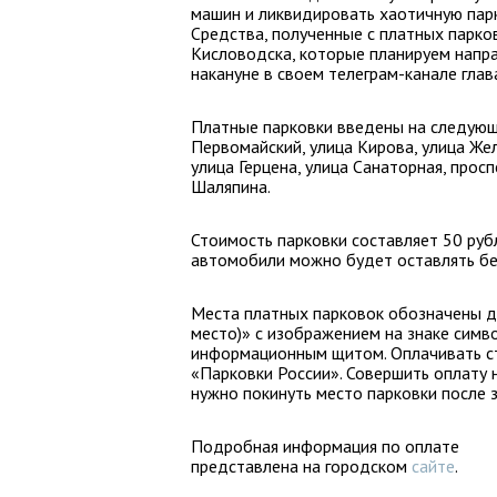
машин и ликвидировать хаотичную парк
Средства, полученные с платных парко
Кисловодска, которые планируем напр
накануне в своем телеграм-канале глав
Платные парковки введены на следующ
Первомайский, улица Кирова, улица Жел
улица Герцена, улица Санаторная, прос
Шаляпина.
Стоимость парковки составляет 50 руб
автомобили можно будет оставлять бе
Места платных парковок обозначены д
место)» с изображением на знаке симво
информационным щитом. Оплачивать 
«Парковки России». Совершить оплату 
нужно покинуть место парковки после 
Подробная информация по оплате
представлена на городском
сайте
.