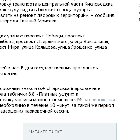
овку транспорта в центральной части Кисловодска.
вок, будут идти в бюджет города-курорта
авлять на ремонт дворовых территорий», — сообщил
а города Евгений Моисеев.
их улицах: проспект Победы, проспект
ябова, проспект Дзержинского, улица Вокзальная,
пект Мира, улица Кольцова, улица Ярошенко, улица
лей в час. В дни государственных праздников
сплатно.
орожным знаком 6.4. «Парковка (парковочное
ла таблички 8.8 «Платные услуги» и
стоянку машины можно с помощью СМС и
приложения
необходимо в течение 10 минут, за такой же период
завершения парковочной сессии.
ЧИТАЙТЕ ТАКЖЕ