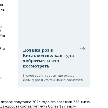
ий
 на
,
ин,
х
«Мы
Это
Долина роз в
й
Кисловодске: как туда
добраться и что
посмотреть
В какое время года лучше ехать в
ся
Долину роз и что там можно посмотреть
 первое полугодие 2024 года его посетили 228 тысяч
ода-курорта составляет чуть более 127 тысяч