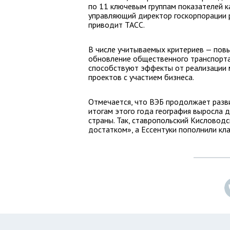
по 11 ключевым группам показателей к
управляющий директор госкорпорации р
приводит ТАСС.
В числе учитываемых критериев — повы
обновление общественного транспорта
способствуют эффекты от реализации 
проектов с участием бизнеса.
Отмечается, что ВЭБ продолжает разви
итогам этого года география выросла 
страны. Так, ставропольский Кисловодс
достатком», а Ессентуки пополнили кл