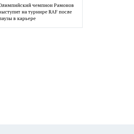
Олимпийский чемпион Рамонов
выступит на турнире RAF после
паузы в карьере