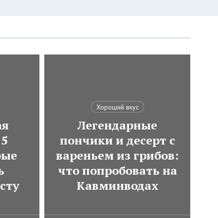
Хороший вкус
ая
Легендарные
 5
пончики и десерт с
рые
вареньем из грибов:
ь
что попробовать на
сту
Кавминводах