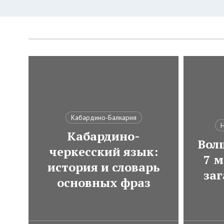
Кабардино-Балкария
Н
Кабардино-
Вол
черкесский язык:
7 м
история и словарь
за
основных фраз