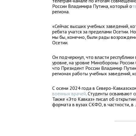
телеграм-канале по итогам совмещенн
России Владимира Путина, который о
т
региона.
«Сейчас высших учебных заведений, ко
ребята учатся за пределами Осетии. Но,
мы бы, конечно, были рады возрождению
Осетии.
Он подчеркнул, что власти республики
уровне, на уровне Минобороны России
что Президент России Владимир Путин
регионах работы учебных заведений, к
С осени 2024 года в Северо-Кавказск
военных врачей
. Студенты осваивают 
Также «Это Кавказ» писал об открытии
формата в вузах СКФО, в частности, в