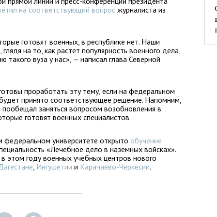
ой прямой линии и пресс-конференции президента
ветил на соответствующий вопрос
журналиста из
торые готовят военных, в республике нет. Наши
 глядя на то, как растет популярность военного дела,
 такого вуза у нас», — написал глава Северной
 готовы проработать эту тему, если на федеральном
 будет принято соответствующее решение. Напомним,
 пообещал заняться вопросом возобновления в
оторые готовят военных специалистов.
ом федеральном университете открыто
обучение
специальность «Лечебное дело в наземных войсках».
 в этом году военных учебных центров нового
Дагестане
,
Ингушетии
и
Карачаево-Черкесии
.