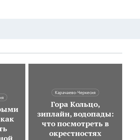
Карачаево-Черкесия
ия
Гора Кольцо,
трыми
зиплайн, водопады:
как
что посмотреть в
ть
окрестностях
ной