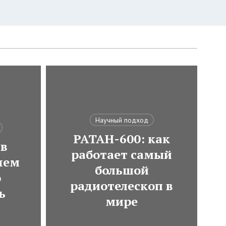
Научный подход
РАТАН-600: как
 в
работает самый
чем
большой
о
радиотелескоп в
ь
мире