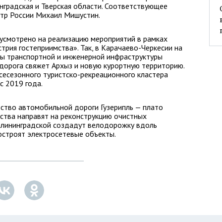
инградская и Тверская области. Соответствующее
тр России Михаил Мишустин.
смотрено на реализацию мероприятий в рамках
трия гостеприимства». Так, в Карачаево-Черкесии на
ы транспортной и инженерной инфраструктуры
 дорога свяжет Архыз и новую курортную территорию.
сесезонного туристско-рекреационного кластера
с 2019 года.
ство автомобильной дороги Гузерипль — плато
дства направят на реконструкцию очистных
Калининградской создадут велодорожку вдоль
построят электросетевые объекты.