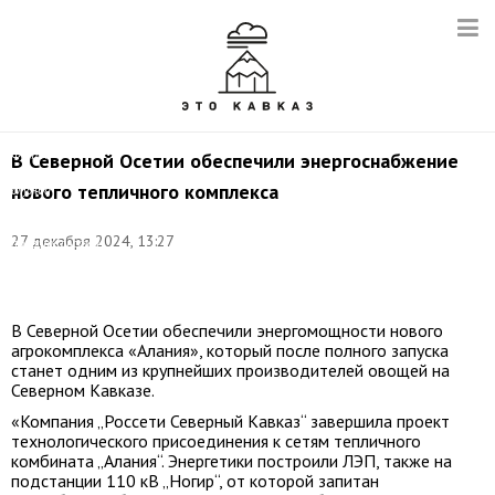
Фото:
В Северной Осетии обеспечили энергоснабжение
пресс-
нового тепличного комплекса
служба
главы
и
27 декабря 2024, 13:27
правительства
РСО-
Алания
В Северной Осетии обеспечили энергомощности нового
агрокомплекса «Алания», который после полного запуска
станет одним из крупнейших производителей овощей на
Северном Кавказе.
«Компания „Россети Северный Кавказ“ завершила проект
технологического присоединения к сетям тепличного
комбината „Алания“. Энергетики построили ЛЭП, также на
подстанции 110 кВ „Ногир“, от которой запитан