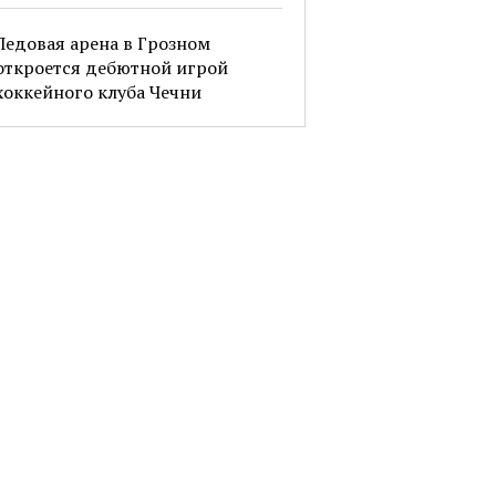
Ледовая арена в Грозном
откроется дебютной игрой
хоккейного клуба Чечни