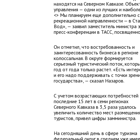
находятся на Северном Кавказе. Объек
управления — одни из лучших и наибол
<> Мы планируем еще дополнительно с
рекреационной направленности — в Ста
Вод», — заявил заместитель министра 
пресс-конференции в ТАСС, посвященн
Он отметил, что востребованность и
заинтересованность бизнеса в регионе
колоссальная. В округе формируется
серьезный туристический поток, котор
год от года только растет. «Есть интер
и его надо поддерживать с точки зрен
государства», — сказал Назаров.
С учетом возрастающих потребностей 
последние 15 лет в семи регионах
Северного Кавказа в 3,5 раза удалось
увеличить количество мест размещени
туристов, привел цифры замминистра.
На сегодняшний день в сфере туризма
федеральный округ в среднем уже име