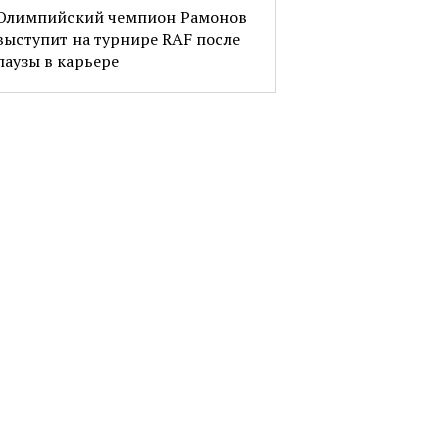
Олимпийский чемпион Рамонов
выступит на турнире RAF после
паузы в карьере