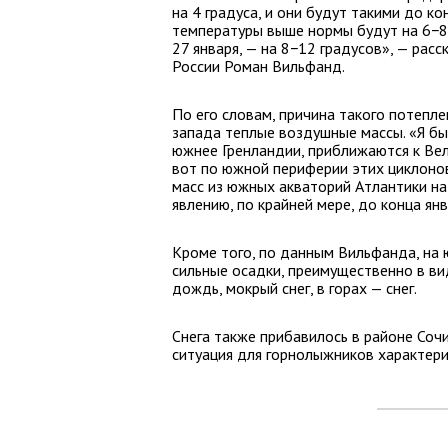
на 4 градуса, и они будут такими до к
температуры выше нормы будут на 6−8 
27 января, — на 8−12 градусов», — ра
России Роман Вильфанд.
По его словам, причина такого потепле
запада теплые воздушные массы. «Я бы
южнее Гренландии, приближаются к Ве
вот по южной периферии этих циклоно
масс из южных акваторий Атлантики на
явлению, по крайней мере, до конца янв
Кроме того, по данным Вильфанда, на 
сильные осадки, преимущественно в ви
дождь, мокрый снег, в горах — снег.
Снега также прибавилось в районе Сочи
ситуация для горнолыжников характери