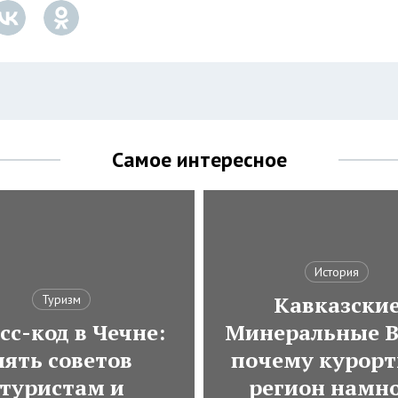
Самое интересное
История
Кавказски
Туризм
сс-код в Чечне:
Минеральные В
пять советов
почему курор
туристам и
регион намн