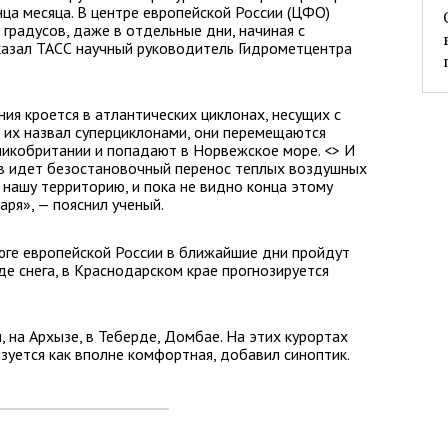
онца месяца. В центре европейской России (ЦФО)
градусов, даже в отдельные дни, начиная с
ссказал ТАСС научный руководитель Гидрометцентра
ния кроется в атлантических циклонах, несущих с
 их назвал суперциклонами, они перемещаются
ликобритании и попадают в Норвежское море. <> И
в идет безостановочный перенос теплых воздушных
 нашу территорию, и пока не видно конца этому
аря», — пояснил ученый.
юге европейской России в ближайшие дни пройдут
де снега, в Краснодарском крае прогнозируется
, на Архызе, в Теберде, Домбае. На этих курортах
зуется как вполне комфортная, добавил синоптик.