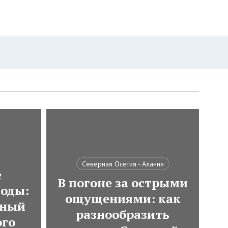
Северная Осетия - Алания
е
В погоне за острыми
оды:
ощущениями: как
тный
разнообразить
ого