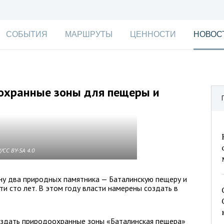
СОБЫТИЯ
МАРШРУТЫ
ЦЕННОСТИ
НОВОС
 охранные зоны для пещеры и
CC BY-SA 4.0
ну два природных памятника — Баталинскую пещеру и
и сто лет. В этом году власти намерены создать в
оздать природоохранные зоны «Баталинская пещера»