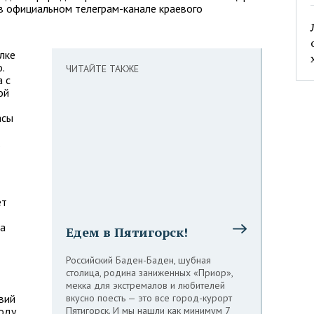
в официальном телеграм-канале краевого
лке
.
ЧИТАЙТЕ ТАКЖЕ
 с
ой
асы
.
ет
ща
Едем в Пятигорск!
Российский Баден-Баден, шубная
столица, родина заниженных «Приор»,
мекка для экстремалов и любителей
вий
вкусно поесть — это все город-курорт
году
Пятигорск. И мы нашли как минимум 7