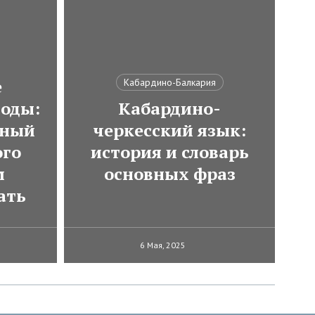
е
Кабардино-Балкария
оды:
Кабардино-
тный
черкесский язык:
ого
история и словарь
м
основных фраз
ать
6 Мая, 2025