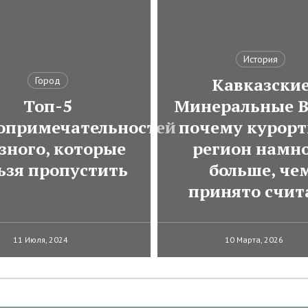
История
Кавказски
Город
Топ-5
Минеральные В
опримечательностей
почему курор
зного, которые
регион намн
ьзя пропустить
больше, че
принято счит
11 Июля, 2024
10 Марта, 2026