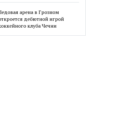
Ледовая арена в Грозном
откроется дебютной игрой
хоккейного клуба Чечни