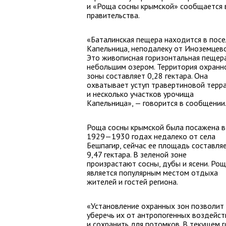
и «Роща сосны крымской» сообщается 
правительства.
«Баталинская пещера находится в посе
Капельница, неподалеку от Иноземцево
Это живописная горизонтальная пещера
небольшим озером. Территория охранн
зоны составляет 0,28 гектара. Она
охватывает уступ травертиновой терр
и несколько участков урочища
Капельница», — говорится в сообщении
Роща сосны крымской была посажена в
1929—1930 годах недалеко от села
Бешпагир, сейчас ее площадь составля
9,47 гектара. В зеленой зоне
произрастают сосны, дубы и ясени. Ро
является популярным местом отдыха
жителей и гостей региона.
«Установление охранных зон позволит
уберечь их от антропогенных воздейст
и сохранить для потомков. В текущем 