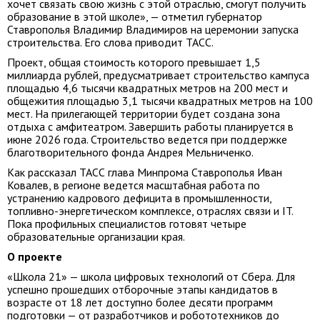
хочет связать свою жизнь с этой отраслью, смогут получить
образование в этой школе», — отметил губернатор
Ставрополья Владимир Владимиров на церемонии запуска
строительства. Его слова приводит ТАСС.
Проект, общая стоимость которого превышает 1,5
миллиарда рублей, предусматривает строительство кампуса
площадью 4,6 тысячи квадратных метров на 200 мест и
общежития площадью 3,1 тысячи квадратных метров на 100
мест. На прилегающей территории будет создана зона
отдыха с амфитеатром. Завершить работы планируется в
июне 2026 года. Строительство ведется при поддержке
благотворительного фонда Андрея Мельниченко.
Как рассказал ТАСС глава Минпрома Ставрополья Иван
Ковалев, в регионе ведется масштабная работа по
устранению кадрового дефицита в промышленности,
топливно-энергетическом комплексе, отраслях связи и IT.
Пока профильных специалистов готовят четыре
образовательные организации края.
О проекте
«Школа 21» — школа цифровых технологий от Сбера. Для
успешно прошедших отборочные этапы кандидатов в
возрасте от 18 лет доступно более десяти программ
подготовки — от разработчиков и робототехников до