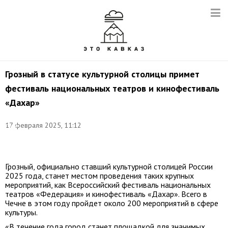
Грозный в статусе культурной столицы примет
фестиваль национальных театров и кинофестиваль
«Дахар»
Фото:
17 февраля 2025, 11:12
Саид
Царнаев/
ТАСС
Грозный, официально ставший культурной столицей России
2025 года, станет местом проведения таких крупных
мероприятий, как Всероссийский фестиваль национальных
театров «Федерация» и кинофестиваль «Дахар». Всего в
Чечне в этом году пройдет около 200 мероприятий в сфере
культуры.
«В течение года город станет площадкой для значимых