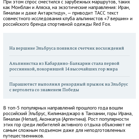
При этом спрос сместился с зарубежных маршрутов, таких
как Монблан и Аляска, на экзотические направления: Иран,
Гималаи и даже Антарктиду», — приводит ТАСС текст
совместного исследования клуба альпинистов «7 вершин» и
российского бренда спортивной одежды Red Fox.
На вершине Эльбруса появился счетчик восхождений
Альпинистка из Кабардино-Балкарии стала первой
россиянкой, покорившей 14 высочайших гор мира
Парашютист выполнил рекордный прыжок на Эльбрус
с вертолета со знаменем Победы
В топ-5 популярных направлений прошлого года вошли
российский Эльбрус, Килиманджаро в Танзании, горы Ирана,
Гималаи (Непал), Аконкагуа (Аргентина). Рост популярности
этих гор среди любителей активного отдыха объясняют не
самым сложным подъемом даже для неподготовленных
путешественников.