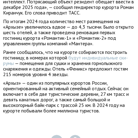
интеллект. Потрясающий объект резидент обещает ввести в
декабре 2025 года», — сообщил гендиректор курорта Роман
Киранчук. Его слова приводит ТАСС.
По итогам 2024 года количество мест размещения на
«Архызе» увеличилось вдвое — до 4,3 тысячи. Было открыто
шесть отелей, а также проведена реновация первых
гостиниц курорта «Романтик-1» и «Романтик-2» под
управлением группы компаний «Мантера».
Ранее сообщалось, что на курорте собираются построить
гостиницу, в номерах которой
будут индивидуальные ски-
румы
— помещения для сушки и хранения горнолыжного
снаряжения и одежды. Отель «Феникс» предложит гостям
215 номеров уровня 4 звезды.
«Архыз» — один из популярных курортов России,
ориентированный на активный семейный отдых. Сейчас он
включает в себя две туристические деревни, 27 км трасс и
девять канатных дорог, а также самый большой и
высокогорный байк-парк с трассой 25 км. В 2024 году на
курорте побывали более миллиона туристов.