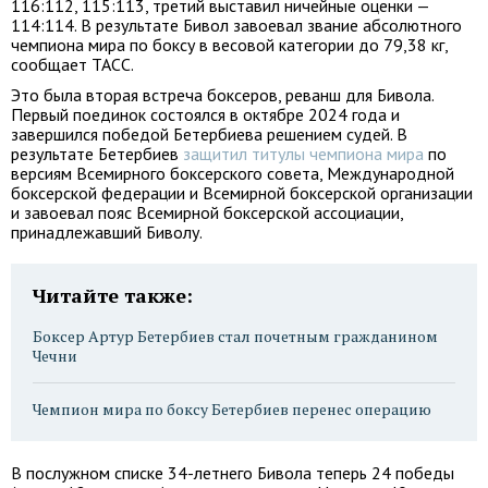
116:112, 115:113, третий выставил ничейные оценки —
114:114. В результате Бивол завоевал звание абсолютного
чемпиона мира по боксу в весовой категории до 79,38 кг,
сообщает ТАСС.
Это была вторая встреча боксеров, реванш для Бивола.
Первый поединок состоялся в октябре 2024 года и
завершился победой Бетербиева решением судей. В
результате Бетербиев
защитил титулы чемпиона мира
по
версиям Всемирного боксерского совета, Международной
боксерской федерации и Всемирной боксерской организации
и завоевал пояс Всемирной боксерской ассоциации,
принадлежавший Биволу.
Читайте также:
Боксер Артур Бетербиев стал почетным гражданином
Чечни
Чемпион мира по боксу Бетербиев перенес операцию
В послужном списке 34-летнего Бивола теперь 24 победы