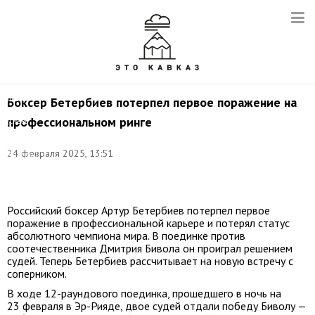
Артур
Бетербиев
(Россия)
и
Дмитрий
Бивол
Боксер Бетербиев потерпел первое поражение на
(Россия)
профессиональном ринге
(слева
направо).
Фото:
24 февраля 2025, 13:51
Валерий
Шарифулин/
ТАСС
Российский боксер Артур Бетербиев потерпел первое
поражение в профессиональной карьере и потерял статус
абсолютного чемпиона мира. В поединке против
соотечественника Дмитрия Бивола он проиграл решением
судей. Теперь Бетербиев рассчитывает на новую встречу с
соперником.
В ходе 12-раундового поединка, прошедшего в ночь на
23 февраля в Эр-Рияде, двое судей отдали победу Биволу —