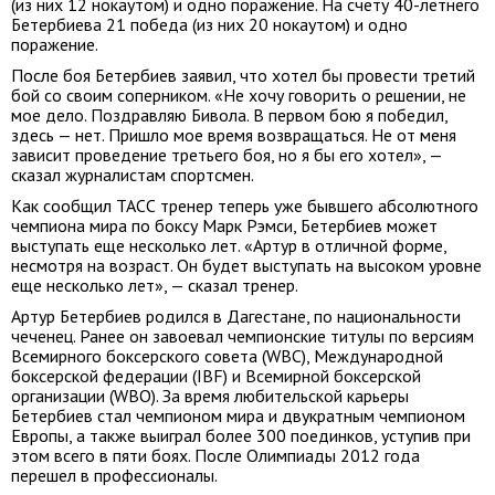
(из них 12 нокаутом) и одно поражение. На счету 40-летнего
Бетербиева 21 победа (из них 20 нокаутом) и одно
поражение.
После боя Бетербиев заявил, что хотел бы провести третий
бой со своим соперником. «Не хочу говорить о решении, не
мое дело. Поздравляю Бивола. В первом бою я победил,
здесь — нет. Пришло мое время возвращаться. Не от меня
зависит проведение третьего боя, но я бы его хотел», —
сказал журналистам спортсмен.
Как сообщил ТАСС тренер теперь уже бывшего абсолютного
чемпиона мира по боксу Марк Рэмси, Бетербиев может
выступать еще несколько лет. «Артур в отличной форме,
несмотря на возраст. Он будет выступать на высоком уровне
еще несколько лет», — сказал тренер.
Артур Бетербиев родился в Дагестане, по национальности
чеченец. Ранее он завоевал чемпионские титулы по версиям
Всемирного боксерского совета (WBC), Международной
боксерской федерации (IBF) и Всемирной боксерской
организации (WBO). За время любительской карьеры
Бетербиев стал чемпионом мира и двукратным чемпионом
Европы, а также выиграл более 300 поединков, уступив при
этом всего в пяти боях. После Олимпиады 2012 года
перешел в профессионалы.