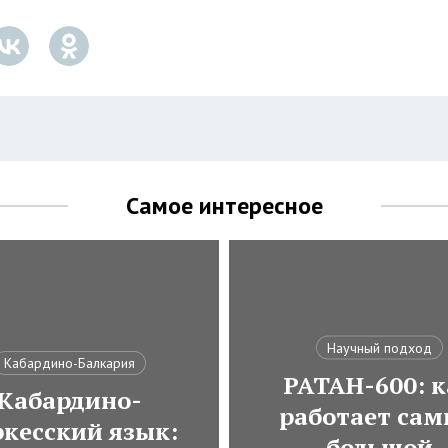
Самое интересное
Научный подход
Кабардино-Балкария
РАТАН-600: к
Кабардино-
работает са
ркесский язык:
большой