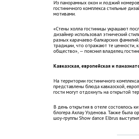
Из панорамных окон и лоджий номеров
гостиничного комплекса стильные диза
мотивами.
«Стены холла гостиницы украшают пос
дизайнер использовал этнический стил
разных карачаево-балкарских фамилий.
традиции, что отражают те ценности, 
общество», — пояснил владелец гостин
Кавказская, европейская и паназиат
На территории гостиничного комплекса
представлены блюда кавказской, европе
гости могут отдохнуть на открытой тер
В день открытия в отеле состоялось к
блогера Ахлау Узденова. Также была о
шоу-группы Show dance Elbrus выступил