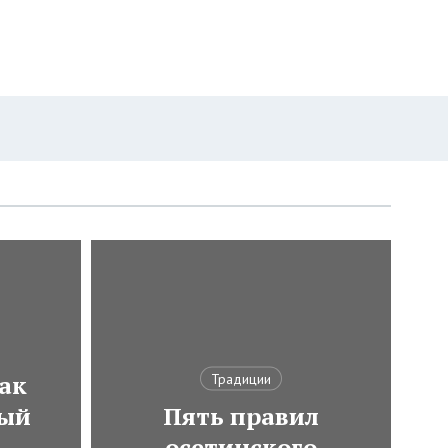
ак
Традиции
мый
Пять правил
осетинского