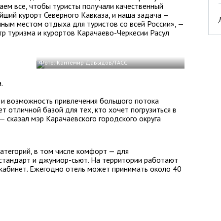
аем все, чтобы туристы получали качественный
йший курорт Северного Кавказа, и наша задача —
чным местом отдыха для туристов со всей России», —
р туризма и курортов Карачаево-Черкесии Расул
Фото: Кантемир Давыдов/ТАСС
.
а и возможность привлечения большого потока
нет отличной базой для тех, кто хочет погрузиться в
— сказал мэр Карачаевского городского округа
атегорий, в том числе комфорт — для
 стандарт и джуниор-сьют. На территории работают
й кабинет. Ежегодно отель может принимать около 40