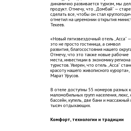
динамично развивается туризм, мы дел
продукт. Отмечу, что „Домбай“ — старе
сделать все, чтобы он стал круглогоди
отметил на церемонии открытия минист
Текеев.
«Новый пятизвездочный отель „Асса“ —
это не просто гостиница, а символ
развития, благосостояния нашего округа
Отмечу, что это также новые рабочие
места, инвестиции в экономику регион
туристов. Уверен, что отель „Асса“ ста
красоту нашего живописного курорта», 
Марат Урусов.
В отеле доступны 55 номеров разных к
маломобильных групп населения, люкс,
бассейн, купель, две бани и массажны
тысяч отдыхающих.
Комфорт, технологии и традиции