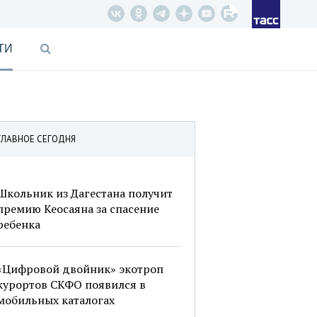
ТИ
ГЛАВНОЕ СЕГОДНЯ
Школьник из Дагестана получит
премию Кеосаяна за спасение
ребенка
«Цифровой двойник» экотроп
курортов СКФО появился в
мобильных каталогах