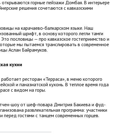
 открываются горные пейзажи Домбая. В интерьере
йнерские решения сочетаются с кавказскими
ловицы на карачаево-балкарском языке. Наш
изованный шрифт, в основу которого легли тамги
 Это пословицы — про кавказское гостеприимство и
которые мы пытаемся транслировать в современное
ицы Аслан Байрамуков.
ская кухни
 работает ресторан «Терраса», в меню которого
йской и паназиатской кухонь. В теплое время года
расе с видом на горы.
итчен-шоу от шеф-повара Дмитрия Бакиева и фуд-
рганизована развлекательная программа: участники
и перед гостями с танцем современных горцев.