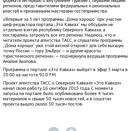
формате интервью о внутреннем туризме с первыми лицами
регионов, представителями федеральных и региональных
властей и признанными мастерами гостеприимства.
«Впервые за 5 лет программы „Дома хорошо“ при участии
шеф-редактора портала „Это Кавказ“ мы обсудили не
отдельно взятую республику Северного Кавказа, а
постарались затронуть все его регионы. Надеюсь, что и
читатели проекта агентства ТАСС, и слушатели программы
„Дома хорошо“ уже этой весной откроют для себя высшую
точку России — гору Эльбрус — и другие красоты
туристического региона», — подчеркнула ведущая программы
Амалия Акопова.
Программа о портале «Это Кавказ» выйдет в эфир 5 марта в
20:00 на частоте 92.0 FM.
Проект агентства ТАСС о Северном Кавказе «Это Кавказ»
начал свою работу 16 сентября 2015 года. С момента
запуска на портале было опубликовано более 4 тысяч
материалов и свыше 50 тысяч новостей, а в соцсетях
проекта вышло около 30 тысяч постов.