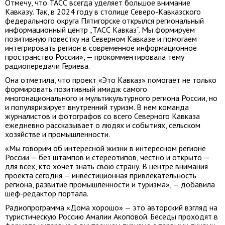
Отмечу, что ТАСС всегда уделяет большое внимание
Кавказу. Так, в 2024 году в столице Северо-Кавказского
федерального округа Пятигорске открылся региональный
информационный центр „ТАСС Кавказ“. Мы формируем
позитивную повестку на Северном Кавказе и помогаем
интегрировать регион в современное информационное
пространство России», — прокомментировала тему
радиопередачи Гериева.
Она отметила, что проект «Это Кавказ» помогает не только
формировать позитивный имидж самого
многонационального и мультикультурного региона России, но
и популяризирует внутренний туризм. В нем команда
журналистов и фотографов со всего Северного Кавказа
ежедневно рассказывает о людях и событиях, сельском
хозяйстве и промышленности.
«Мы говорим об интересной жизни в интересном регионе
России — без штампов и стереотипов, честно и открыто —
для всех, кто хочет знать свою страну. В центре внимания
проекта сегодня — инвестиционная привлекательность
региона, развитие промышленности и туризма», — добавила
шеф-редактор портала.
Радиопрограмма «Дома хорошо» — это авторский взгляд на
туристическую Россию Амалии Акоповой. Беседы проходят в