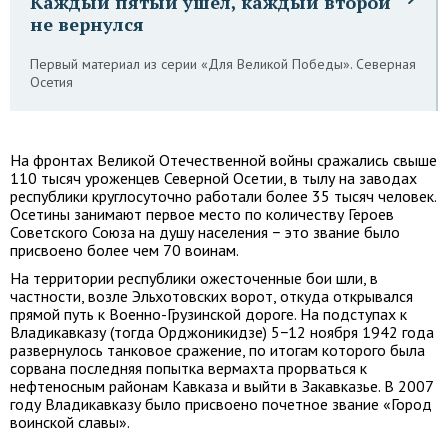
Каждый пятый ушел, каждый второй
не вернулся
Первый материал из серии «Для Великой Победы». Северная
Осетия
На фронтах Великой Отечественной войны сражались свыше
110 тысяч уроженцев Северной Осетии, в тылу на заводах
республики круглосуточно работали более 35 тысяч человек.
Осетины занимают первое место по количеству Героев
Советского Союза на душу населения − это звание было
присвоено более чем 70 воинам.
На территории республики ожесточенные бои шли, в
частности, возле Эльхотовских ворот, откуда открывался
прямой путь к Военно-Грузинской дороге. На подступах к
Владикавказу (тогда Орджоникидзе) 5−12 ноября 1942 года
развернулось танковое сражение, по итогам которого была
сорвана последняя попытка вермахта прорваться к
нефтеносным районам Кавказа и выйти в Закавказье. В 2007
году Владикавказу было присвоено почетное звание «Город
воинской славы».