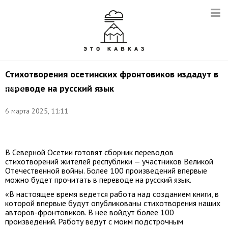
Стихотворения осетинских фронтовиков издадут в
переводе на русский язык
Залина
Басиева.
Фото:
6 марта 2025, 11:11
Анна
Кабисова/
ТАСС
В Северной Осетии готовят сборник переводов
стихотворений жителей республики — участников Великой
Отечественной войны. Более 100 произведений впервые
можно будет прочитать в переводе на русский язык.
«В настоящее время ведется работа над созданием книги, в
которой впервые будут опубликованы стихотворения наших
авторов-фронтовиков. В нее войдут более 100
произведений. Работу ведут с моим подстрочным