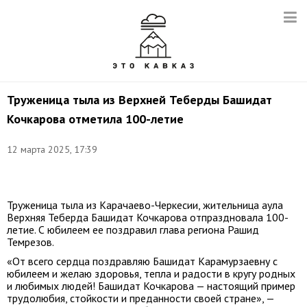
Труженица тыла из Верхней Теберды Башидат
Кочкарова отметила 100-летие
12 марта 2025, 17:39
Фото:
t.me/rashid_temrezov
Труженица тыла из Карачаево-Черкесии, жительница аула
Верхняя Теберда Башидат Кочкарова отпраздновала 100-
летие. С юбилеем ее поздравил глава региона Рашид
Темрезов.
«От всего сердца поздравляю Башидат Карамурзаевну с
юбилеем и желаю здоровья, тепла и радости в кругу родных
и любимых людей! Башидат Кочкарова — настоящий пример
трудолюбия, стойкости и преданности своей стране», —