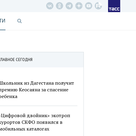
ТИ
ГЛАВНОЕ СЕГОДНЯ
Школьник из Дагестана получит
премию Кеосаяна за спасение
ребенка
«Цифровой двойник» экотроп
курортов СКФО появился в
мобильных каталогах