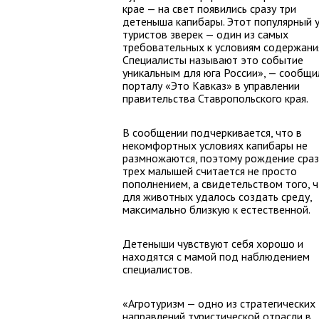
крае — на свет появились сразу три
детеныша капибары. Этот популярный 
туристов зверек — один из самых
требовательных к условиям содержани
Специалисты называют это событие
уникальным для юга России», — сообщи
порталу «Это Кавказ» в управлении
правительства Ставропольского края.
В сообщении подчеркивается, что в
некомфортных условиях капибары не
размножаются, поэтому рождение сраз
трех малышей считается не просто
пополнением, а свидетельством того, 
для животных удалось создать среду,
максимально близкую к естественной.
Детеныши чувствуют себя хорошо и
находятся с мамой под наблюдением
специалистов.
«Агротуризм — одно из стратегических
направлений туристической отрасли в