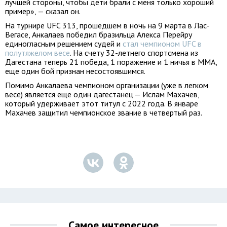
лучшей стороны, чтобы дети брали с меня только хороший
пример», — сказал он.
На турнире UFC 313, прошедшем в ночь на 9 марта в Лас-
Вегасе, Анкалаев победил бразильца Алекса Перейру
единогласным решением судей и
стал чемпионом UFC в
полутяжелом весе
. На счету 32-летнего спортсмена из
Дагестана теперь 21 победа, 1 поражение и 1 ничья в ММА,
еще один бой признан несостоявшимся.
Помимо Анкалаева чемпионом организации (уже в легком
весе) является еще один дагестанец — Ислам Махачев,
который удерживает этот титул с 2022 года. В январе
Махачев защитил чемпионское звание в четвертый раз.
Самое интересное