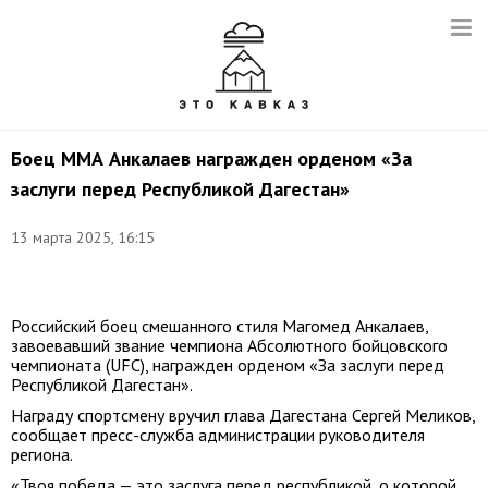
Боец ММА Анкалаев награжден орденом «За
заслуги перед Республикой Дагестан»
13 марта 2025, 16:15
Фото:
t.me/agiprd
Российский боец смешанного стиля Магомед Анкалаев,
завоевавший звание чемпиона Абсолютного бойцовского
чемпионата (UFC), награжден орденом «За заслуги перед
Республикой Дагестан».
Награду спортсмену вручил глава Дагестана Сергей Меликов,
сообщает пресс-служба администрации руководителя
региона.
«Твоя победа — это заслуга перед республикой, о которой