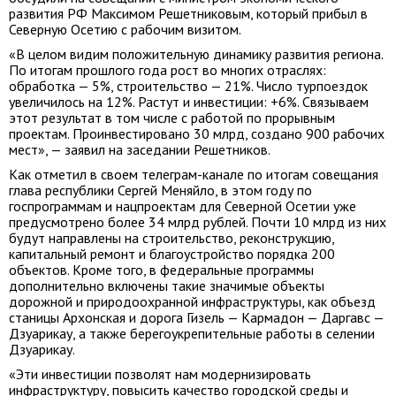
развития РФ Максимом Решетниковым, который прибыл в
Северную Осетию с рабочим визитом.
«В целом видим положительную динамику развития региона.
По итогам прошлого года рост во многих отраслях:
обработка — 5%, строительство — 21%. Число турпоездок
увеличилось на 12%. Растут и инвестиции: +6%. Связываем
этот результат в том числе с работой по прорывным
проектам. Проинвестировано 30 млрд, создано 900 рабочих
мест», — заявил на заседании Решетников.
Как отметил в своем телеграм-канале по итогам совещания
глава республики Сергей Меняйло, в этом году по
госпрограммам и нацпроектам для Северной Осетии уже
предусмотрено более 34 млрд рублей. Почти 10 млрд из них
будут направлены на строительство, реконструкцию,
капитальный ремонт и благоустройство порядка 200
объектов. Кроме того, в федеральные программы
дополнительно включены такие значимые объекты
дорожной и природоохранной инфраструктуры, как объезд
станицы Архонская и дорога Гизель — Кармадон — Даргавс —
Дзуарикау, а также берегоукрепительные работы в селении
Дзуарикау.
«Эти инвестиции позволят нам модернизировать
инфраструктуру, повысить качество городской среды и