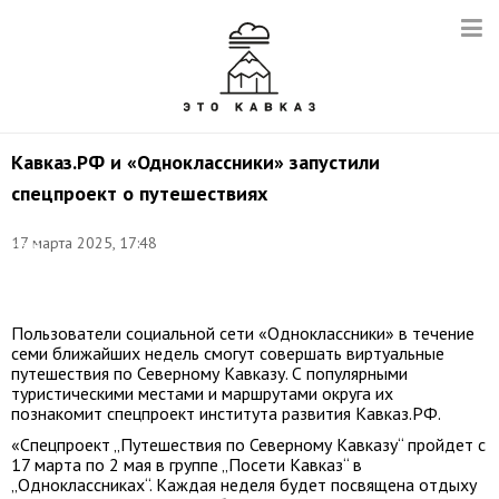
Кавказ.РФ и «Одноклассники» запустили
спецпроект о путешествиях
Фото:
17 марта 2025, 17:48
Иван
Губский/
ТАСС
Пользователи социальной сети «Одноклассники» в течение
семи ближайших недель смогут совершать виртуальные
путешествия по Северному Кавказу. С популярными
туристическими местами и маршрутами округа их
познакомит спецпроект института развития Кавказ.РФ.
«Спецпроект „Путешествия по Северному Кавказу“ пройдет с
17 марта по 2 мая в группе „Посети Кавказ“ в
„Одноклассниках“. Каждая неделя будет посвящена отдыху