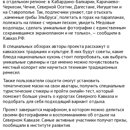
в отдельном регионе: в Кабардино-Балкарии, Карачаево-
Черкесии, Чечне, Северной Осетии, Дагестане, Ингушетии и
на Ставрополье. Так, подписчики узнают, где отыскать
„каменные грибы Эльбруса“, полетать в горах на парапланах,
полежать на пляже с черным песком, увидеть Медовые
водопады, сделать уникальные фотографии с единственным
сохранившимся экранопланом и не только», — сообщили в
Кавказ.РФ.
В специальных обзорах авторы проекта расскажут о
кавказских традициях и культуре. В них будут советы, какие
блюда национальных кухонь стоит попробовать, как выбрать
уникальные сувениры и где именно можно почувствовать
местный колорит или научиться техникам традиционных
ремесел.
Также пользователи соцсети смогут установить
тематические маски на свои аватары, получить специальные
туристические стикеры и пройти онлайн-тест, который
поможет больше узнать о курортах Северного Кавказа и
подобрать для себя подходящий вариант отдыха.
Проект завершится марафоном, в котором можно делиться
своими фотографиями и воспоминаниями об отдыхе на
Северном Кавказе. Самые активные участники получат призы,
пообещали в институте развития.