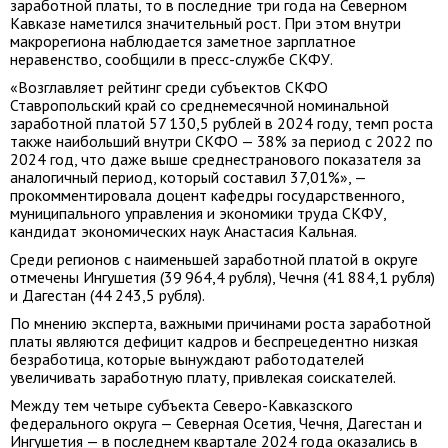
заработной платы, то в последние три года на Северном
Кавказе наметился значительный рост. При этом внутри
макрорегиона наблюдается заметное зарплатное
неравенство, сообщили в пресс-службе СКФУ.
«Возглавляет рейтинг среди субъектов СКФО
Ставропольский край со среднемесячной номинальной
заработной платой 57 130,5 рублей в 2024 году, темп роста
также наибольший внутри СКФО — 38% за период с 2022 по
2024 год, что даже выше среднестранового показателя за
аналогичный период, который составил 37,01%», —
прокомментировала доцент кафедры государственного,
муниципального управления и экономики труда СКФУ,
кандидат экономических наук Анастасия Кальная.
Среди регионов с наименьшей заработной платой в округе
отмечены Ингушетия (39 964,4 рубля), Чечня (41 884,1 рубля)
и Дагестан (44 243,5 рубля).
По мнению эксперта, важными причинами роста заработной
платы являются дефицит кадров и беспрецедентно низкая
безработица, которые вынуждают работодателей
увеличивать заработную плату, привлекая соискателей.
Между тем четыре субъекта Северо-Кавказского
федерального округа — Северная Осетия, Чечня, Дагестан и
Ингушетия — в последнем квартале 2024 года оказались в