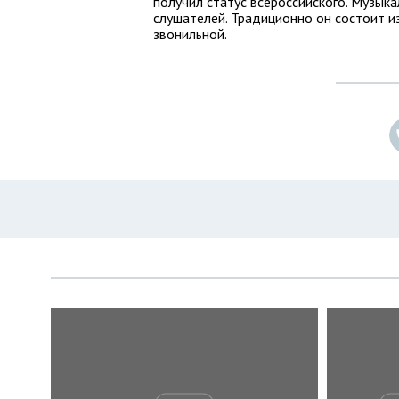
получил статус всероссийского. Музык
слушателей. Традиционно он состоит и
звонильной.