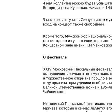
4 мая коллектив можно будет услышат
Богородицы на Кулишках. Начало в 14:
5 мая хор выступит в Серпуховском му
вход на концерт также свободный.
Кроме того, Мужской хор национально
станет одним из участников хорового Г
Концертном зале имени П.И. Чайковског
О фестивале
XХIV Московский Пасхальный фестиваль
выступления в рамках этого музыкальн
а торжественное открытие прошло в Бо
году организаторы уделили особое вн
Великой Отечественной войне и 185-л
Чайковского.
Московский Пасхальный фестиваль про
Гергиева, который и сейчас является е