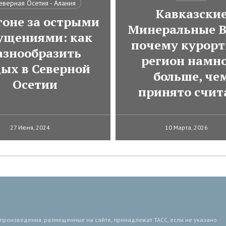
еверная Осетия - Алания
Кавказски
гоне за острыми
Минеральные В
ущениями: как
почему курор
азнообразить
регион намн
дых в Северной
больше, че
Осетии
принято счит
27 Июня, 2024
10 Марта, 2026
 произведения, размещенные на сайте, принадлежат ТАСС, если не указано