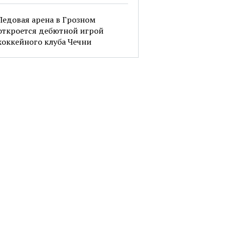
Ледовая арена в Грозном
откроется дебютной игрой
хоккейного клуба Чечни