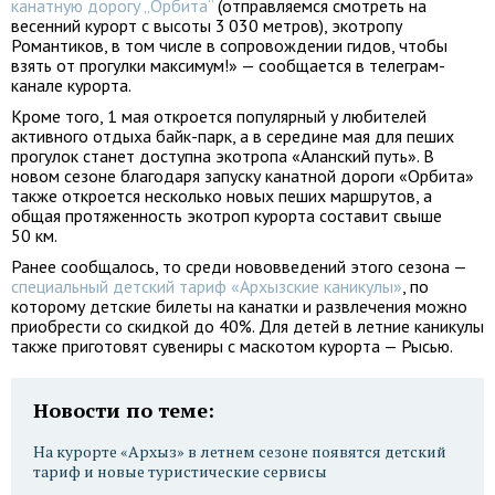
канатную дорогу „Орбита“
(отправляемся смотреть на
весенний курорт с высоты 3 030 метров), экотропу
Романтиков, в том числе в сопровождении гидов, чтобы
взять от прогулки максимум!» — сообщается в телеграм-
канале курорта.
Кроме того, 1 мая откроется популярный у любителей
активного отдыха байк-парк, а в середине мая для пеших
прогулок станет доступна экотропа «Аланский путь». В
новом сезоне благодаря запуску канатной дороги «Орбита»
также откроется несколько новых пеших маршрутов, а
общая протяженность экотроп курорта составит свыше
50 км.
Ранее сообщалось, то среди нововведений этого сезона —
специальный детский тариф «Архызские каникулы»
, по
которому детские билеты на канатки и развлечения можно
приобрести со скидкой до 40%. Для детей в летние каникулы
также приготовят сувениры с маскотом курорта — Рысью.
Новости по теме:
На курорте «Архыз» в летнем сезоне появятся детский
тариф и новые туристические сервисы