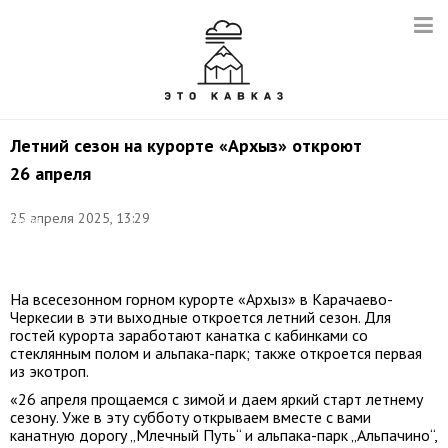
Летний сезон на курорте «Архыз» откроют
26 апреля
Фото:
25 апреля 2025, 13:29
Елена
Афонина/
ТАСС
На всесезонном горном курорте «Архыз» в Карачаево-
Черкесии в эти выходные откроется летний сезон. Для
гостей курорта заработают канатка с кабинками со
стеклянным полом и альпака-парк; также откроется первая
из экотроп.
«26 апреля прощаемся с зимой и даем яркий старт летнему
сезону. Уже в эту субботу открываем вместе с вами
канатную дорогу „Млечный Путь“ и альпака-парк „Альпачино“,